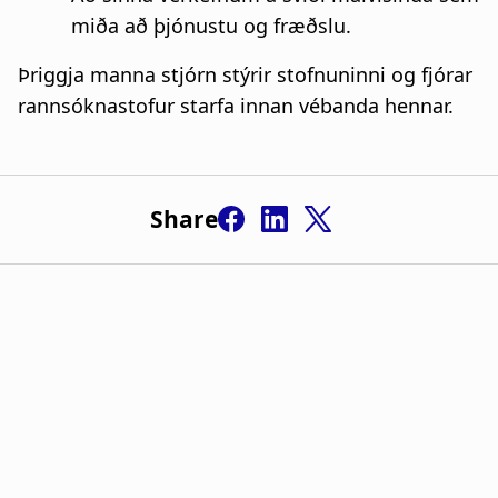
miða að þjónustu og fræðslu.
Þriggja manna stjórn stýrir stofnuninni og fjórar
rannsóknastofur starfa innan vébanda hennar.
Share