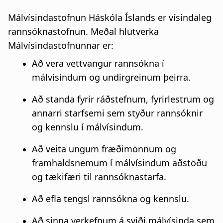
a
n
Málvísindastofnun Háskóla Íslands
er vísindaleg
t
a
rannsóknastofnun. Meðal hlutverka
i
Málvísindastofnunnar er:
r
Að vera vettvangur rannsókna í
o
s
málvísindum og undirgreinum þeirra.
n
l
Að standa fyrir ráðstefnum, fyrirlestrum og
ó
annarri starfsemi sem styður rannsóknir
ð
og kennslu í málvísindum.
Að veita ungum fræðimönnum og
framhaldsnemum í málvísindum aðstöðu
og tækifæri til rannsóknastarfa.
Að efla tengsl rannsókna og kennslu.
Að sinna verkefnum á sviði málvísinda sem