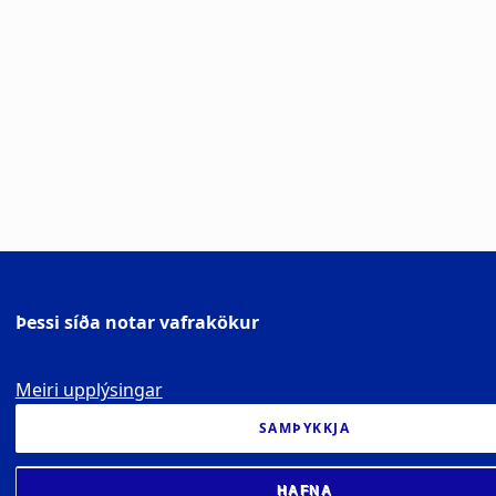
Þessi síða notar vafrakökur
Meiri upplýsingar
SAMÞYKKJA
HAFNA