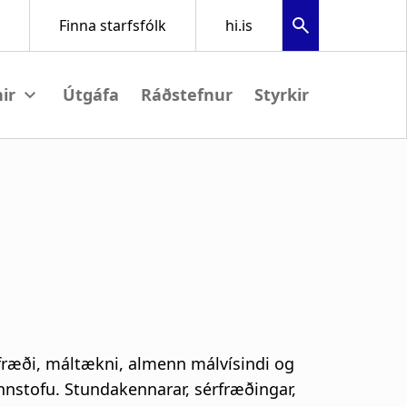
Útgáfa
Ráðstefnur
Styrkir
iew submenu
fræði, máltækni, almenn málvísindi og
unnstofu. Stundakennarar, sérfræðingar,