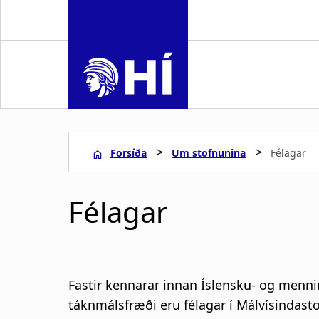
S
k
i
p
t
o
m
a
>
>
Forsíða
Um stofnunina
Félagar
i
n
L
c
Félagar
o
e
n
t
i
e
n
ð
Fastir kennarar innan Íslensku- og menn
t
táknmálsfræði eru félagar í Málvísindasto