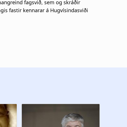
mangreind fagsvið, sem og skráðir
ngis fastir kennarar á Hugvísindasviði