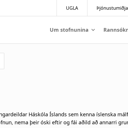
View submenu
V
M
a
i
n
n
a
ingardeildar Háskóla Íslands sem kenna íslenska mál
v
fnun, nema þeir óski eftir og fái aðild að annarri gr