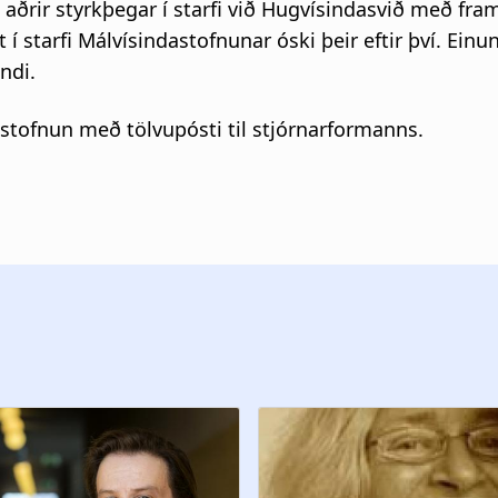
aðrir styrkþegar í starfi við Hugvísindasvið með fra
i
í starfi Málvísindastofnunar óski þeir eftir því. Einu
ndi.
g
a
stofnun með tölvupósti til stjórnarformanns.
t
i
o
n