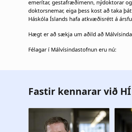
s
emerítar, gestafræðimenn, nýdoktorar og 
doktorsnemar, eiga þess kost að taka þátt 
a
Háskóla Íslands hafa atkvæðisrétt á ársfu
g
Hægt er að sækja um aðild að Málvísinda
n
Félagar í Málvísindastofnun eru nú:
a
r
s
Fastir kennarar við HÍ
l
ó
ð