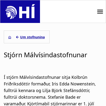
S
k
i
p
M
t
o
a
←
Um stofnunina
m
i
L
a
i
Stjórn Málvísindastofnunar
n
e
n
n
c
i
o
a
ð
n
Í stjórn Málvísindastofnunar sitja Kolbrún
t
v
s
Friðriksdóttir formaður, Iris Edda Nowenstein,
e
fulltrúi kennara og
Lilja Björk Stefánsdóttir
,
i
a
n
t
fulltrúi doktorsnema. Stefanie Bade er
g
g
varamaður. Kjörtímabil stjórnarinnar er 1. júlí