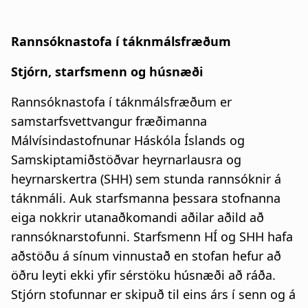
Rannsóknastofa í táknmálsfræðum
Stjórn, starfsmenn og húsnæði
Rannsóknastofa í táknmálsfræðum er
samstarfsvettvangur fræðimanna
Málvísindastofnunar Háskóla Íslands og
Samskiptamiðstöðvar heyrnarlausra og
heyrnarskertra (SHH) sem stunda rannsóknir á
táknmáli. Auk starfsmanna þessara stofnanna
eiga nokkrir utanaðkomandi aðilar aðild að
rannsóknarstofunni. Starfsmenn HÍ og SHH hafa
aðstöðu á sínum vinnustað en stofan hefur að
öðru leyti ekki yfir sérstöku húsnæði að ráða.
Stjórn stofunnar er skipuð til eins árs í senn og á