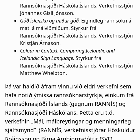
Rannsóknasjóði Háskóla Íslands. Verkefnisstjóri
Jóhannes Gísli Jónsson.
Góð íslenska og miður góð.
Eigindleg rannsókn á
mati á málviðmiðum. Styrkur frá
Rannsóknasjóði Háskóla Íslands. Verkefnisstjóri
Kristján Árnason.
Colour in Context: Comparing Icelandic and
Icelandic Sign Language.
Styrkur frá
Rannsóknasjóði Háskóla Íslands. Verkefnisstjóri
Matthew Whelpton.
Þá var haldið áfram vinnu við eldri verkefni sem
hafa notið ýmissa rannsóknarstyrkja, einkum frá
Rannsóknasjóði Íslands (gegnum RANNÍS) og
Rannsóknasjóði Háskólans. Þetta eru t.d.
verkefnin „Mál, málbreytingar og menningarleg
sjálfsmynd“ (RANNÍS, verkefnisstjórar Höskuldur
Þráinsson og Birna Arnbjörnsdóttir (SVF),