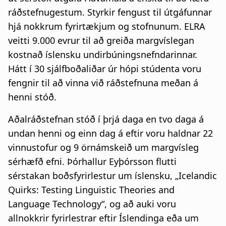
ráðstefnugestum. Styrkir fengust til útgáfunnar
hjá nokkrum fyrirtækjum og stofnunum. ELRA
veitti 9.000 evrur til að greiða margvíslegan
kostnað íslensku undirbúningsnefndarinnar.
Hátt í 30 sjálfboðaliðar úr hópi stúdenta voru
fengnir til að vinna við ráðstefnuna meðan á
henni stóð.
Aðalráðstefnan stóð í þrjá daga en tvo daga á
undan henni og einn dag á eftir voru haldnar 22
vinnustofur og 9 örnámskeið um margvísleg
sérhæfð efni. Þórhallur Eyþórsson flutti
sérstakan boðsfyrirlestur um íslensku, „Icelandic
Quirks: Testing Linguistic Theories and
Language Technology“, og að auki voru
allnokkrir fyrirlestrar eftir Íslendinga eða um