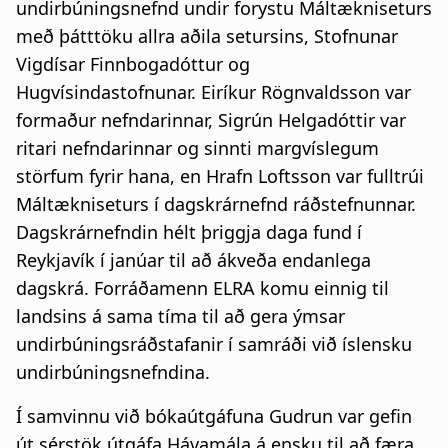
undirbúningsnefnd undir forystu Máltækniseturs
með þátttöku allra aðila setursins, Stofnunar
Vigdísar Finnbogadóttur og
Hugvísindastofnunar. Eiríkur Rögnvaldsson var
formaður nefndarinnar, Sigrún Helgadóttir var
ritari nefndarinnar og sinnti margvíslegum
störfum fyrir hana, en Hrafn Loftsson var fulltrúi
Máltækniseturs í dagskrárnefnd ráðstefnunnar.
Dagskrárnefndin hélt þriggja daga fund í
Reykjavík í janúar til að ákveða endanlega
dagskrá. Forráðamenn ELRA komu einnig til
landsins á sama tíma til að gera ýmsar
undirbúningsráðstafanir í samráði við íslensku
undirbúningsnefndina.
Í samvinnu við bókaútgáfuna Gudrun var gefin
út sérstök útgáfa Hávamála á ensku til að færa