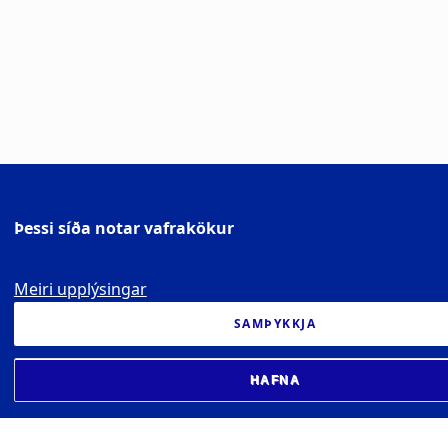
Þessi síða notar vafrakökur
Meiri upplýsingar
SAMÞYKKJA
HAFNA