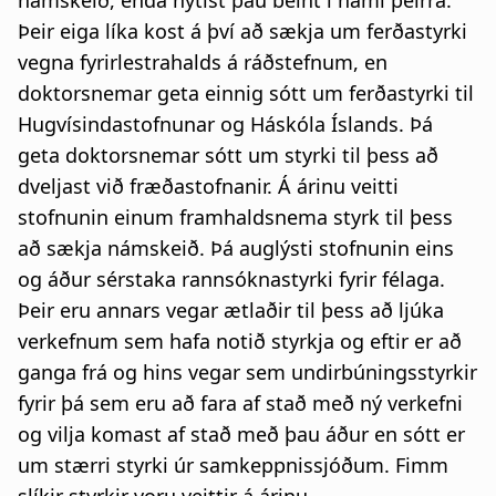
námskeið, enda nýtist þau beint í námi þeirra.
Þeir eiga líka kost á því að sækja um ferðastyrki
vegna fyrirlestrahalds á ráðstefnum, en
doktorsnemar geta einnig sótt um ferðastyrki til
Hugvísindastofnunar og Háskóla Íslands. Þá
geta doktorsnemar sótt um styrki til þess að
dveljast við fræðastofnanir. Á árinu veitti
stofnunin einum framhaldsnema styrk til þess
að sækja námskeið. Þá auglýsti stofnunin eins
og áður sérstaka rannsóknastyrki fyrir félaga.
Þeir eru annars vegar ætlaðir til þess að ljúka
verkefnum sem hafa notið styrkja og eftir er að
ganga frá og hins vegar sem undirbúningsstyrkir
fyrir þá sem eru að fara af stað með ný verkefni
og vilja komast af stað með þau áður en sótt er
um stærri styrki úr samkeppnissjóðum. Fimm