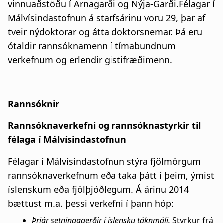
vinnuaðstöðu í Árnagarði og Nýja-Garði.Félagar í
Málvísindastofnun á starfsárinu voru 29, þar af
tveir nýdoktorar og átta doktorsnemar. Þá eru
ótaldir rannsóknamenn í tímabundnum
verkefnum og erlendir gistifræðimenn.
Rannsóknir
Rannsóknaverkefni og rannsóknastyrkir til
félaga í Málvísindastofnun
Félagar í Málvísindastofnun stýra fjölmörgum
rannsóknaverkefnum eða taka þátt í þeim, ýmist
íslenskum eða fjölþjóðlegum. Á árinu 2014
bættust m.a. þessi verkefni í þann hóp:
Þrjár setningagerðir í íslensku táknmáli.
Styrkur frá