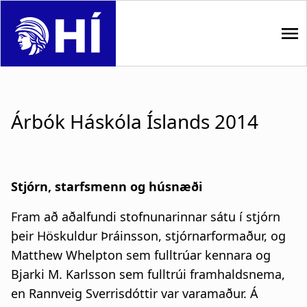
S
k
i
p
M
t
o
a
m
Árbók Háskóla Íslands 2014
i
a
i
n
n
n
c
Stjórn, starfsmenn og húsnæði
o
a
n
Fram að aðalfundi stofnunarinnar sátu í stjórn
t
v
þeir Höskuldur Þráinsson, stjórnarformaður, og
e
Matthew Whelpton sem fulltrúar kennara og
i
n
Bjarki M. Karlsson sem fulltrúi framhaldsnema,
t
g
en Rannveig Sverrisdóttir var varamaður. Á