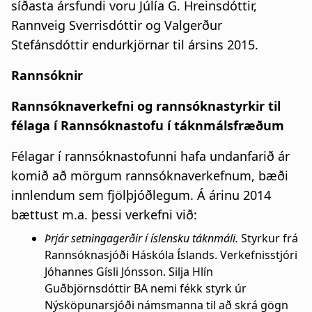
síðasta ársfundi voru Júlía G. Hreinsdóttir,
Rannveig Sverrisdóttir og Valgerður
Stefánsdóttir endurkjörnar til ársins 2015.
Rannsóknir
Rannsóknaverkefni og rannsóknastyrkir til
félaga í Rannsóknastofu í táknmálsfræðum
Félagar í rannsóknastofunni hafa undanfarið ár
komið að mörgum rannsóknaverkefnum, bæði
innlendum sem fjölþjóðlegum. Á árinu 2014
bættust m.a. þessi verkefni við:
Þrjár setningagerðir í íslensku táknmáli.
Styrkur frá
Rannsóknasjóði Háskóla Íslands. Verkefnisstjóri
Jóhannes Gísli Jónsson. Silja Hlín
Guðbjörnsdóttir BA nemi fékk styrk úr
Nýsköpunarsjóði námsmanna til að skrá gögn