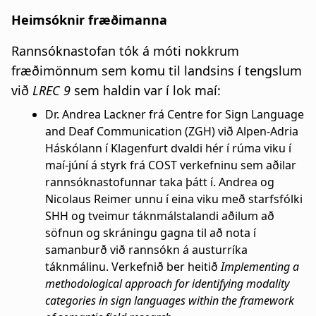
Heimsóknir fræðimanna
Rannsóknastofan tók á móti nokkrum
fræðimönnum sem komu til landsins í tengslum
við
LREC 9
sem haldin var í lok maí:
Dr. Andrea Lackner frá Centre for Sign Language
and Deaf Communication (ZGH) við Alpen-Adria
Háskólann í Klagenfurt dvaldi hér í rúma viku í
maí-júní á styrk frá COST verkefninu sem aðilar
rannsóknastofunnar taka þátt í. Andrea og
Nicolaus Reimer unnu í eina viku með starfsfólki
SHH og tveimur táknmálstalandi aðilum að
söfnun og skráningu gagna til að nota í
samanburð við rannsókn á austurríka
táknmálinu. Verkefnið ber heitið
Implementing a
methodological approach for identifying modality
categories in sign languages within the framework