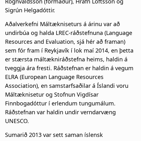
Rögnvaldsson (formaður), Hrafn Loftsson og
Sigrún Helgadóttir.
Aðalverkefni Máltækniseturs á árinu var að
undirbúa og halda LREC-ráðstefnuna (Language
Resources and Evaluation, sjá hér að framan)
sem fór fram í Reykjavík í lok maí 2014, en þetta
er stærsta máltækniráðstefna heims, haldin á
tveggja ára fresti. Ráðstefnan er haldin á vegum
ELRA (European Language Resources
Association), en samstarfsaðilar á Íslandi voru
Máltæknisetur og Stofnun Vigdísar
Finnbogadóttur í erlendum tungumálum.
Ráðstefnan var haldin undir verndarvæng
UNESCO.
Sumarið 2013 var sett saman íslensk