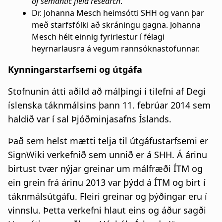
of semantic field research
.
Dr. Johanna Mesch heimsótti SHH og vann þar
með starfsfólki að skráningu gagna. Johanna
Mesch hélt einnig fyrirlestur í félagi
heyrnarlausra á vegum rannsóknastofunnar.
Kynningarstarfsemi og útgáfa
Stofnunin átti aðild að málþingi í tilefni af Degi
íslenska táknmálsins þann 11. febrúar 2014 sem
haldið var í sal Þjóðminjasafns Íslands.
Það sem helst mætti telja til útgáfustarfsemi er
SignWiki verkefnið sem unnið er á SHH. Á árinu
birtust tvær nýjar greinar um málfræði ÍTM og
ein grein frá árinu 2013 var þýdd á ÍTM og birt í
táknmálsútgáfu. Fleiri greinar og þýðingar eru í
vinnslu. Þetta verkefni hlaut eins og áður sagði