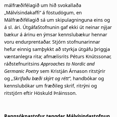
málfræðifélagið um hið svokallaða
„Málvísindakaffi“ á föstudögum, en
Málfræðifélagið sá um skipulagninguna eins og
á sl. ári. ÚtgáfaStofnunin gaf ekki út neinar nýjar
bækur á árinu en ýmsar kennslubækur hennar
voru endurprentaðar. Stjórn stofnunarinnar
hefur einnig samþykkt að styrkja útgáfu þriggja
væntanlegra rita; afmælisrits Péturs Knútssonar,
ráðstefnuritsins
Approaches to Nordic and
Germanic Poetry
sem Kristján Árnason ritstýrir
og
„Skrifaðu bæði skýrt og rétt“
, handbókar og
kennslubókar um fræðileg skrif, ritrýni og
ritstjórn eftir Höskuld Þráinsson.
Rannsóknastofur tengdar Málvísindastofnun