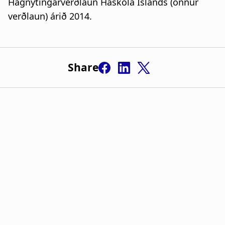
Hagnýtingarverðlaun Háskóla Íslands (önnur
verðlaun) árið 2014.
Share