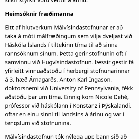
slíkir styrkir voru veittir á árinu.
Heimsóknir fræðimanna
Eitt af hlutverkum Málvísindastofnunar er að
taka á móti málfræðingum sem vilja dveljast við
Háskóla Íslands í tiltekinn tíma til að sinna
rannsóknum sínum. Þetta gerir stofnunin oft í
samvinnu við Hugvísindastofnun. Þessir gestir fá
yfirleitt vinnuaðstöðu í herbergi stofnunarinnar
á 3. hæð Árnagarðs. Anton Karl Ingason,
doktorsnemi við University of Pennsylvania, fékk
aðstöðu þar um tíma. Einnig kom Nicole Dehé,
prófessor við háskólann í Konstanz í Þýskalandi,
oftar en einu sinni til landsins á árinu og var í
tengslum við stofnunina.
Málvísindastofnun tók nýlega upp þann sið að