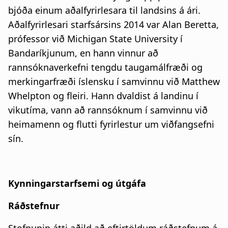
bjóða einum aðalfyrirlesara til landsins á ári.
Aðalfyrirlesari starfsársins 2014 var Alan Beretta,
prófessor við Michigan State University í
Bandaríkjunum, en hann vinnur að
rannsóknaverkefni tengdu taugamálfræði og
merkingarfræði íslensku í samvinnu við Matthew
Whelpton og fleiri. Hann dvaldist á landinu í
vikutíma, vann að rannsóknum í samvinnu við
heimamenn og flutti fyrirlestur um viðfangsefni
sín.
Kynningarstarfsemi og útgáfa
Ráðstefnur