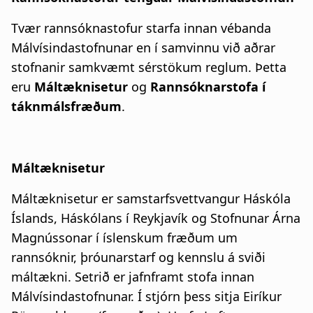
Tvær rannsóknastofur starfa innan vébanda
Málvísindastofnunar en í samvinnu við aðrar
stofnanir samkvæmt sérstökum reglum. Þetta
eru
Máltæknisetur
og
Rannsóknarstofa í
táknmálsfræðum
.
Máltæknisetur
Máltæknisetur er samstarfsvettvangur Háskóla
Íslands, Háskólans í Reykjavík og Stofnunar Árna
Magnússonar í íslenskum fræðum um
rannsóknir, þróunarstarf og kennslu á sviði
máltækni. Setrið er jafnframt stofa innan
Málvísindastofnunar. Í stjórn þess sitja Eiríkur