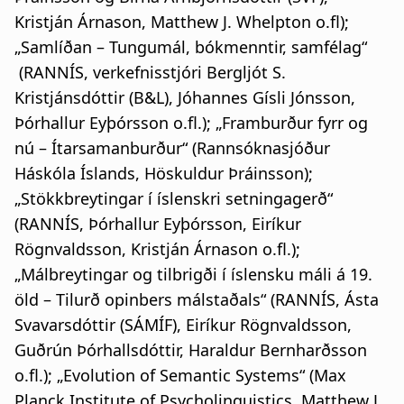
Kristján Árnason, Matthew J. Whelpton o.fl);
„Samlíðan – Tungumál, bókmenntir, samfélag“
(RANNÍS, verkefnisstjóri Bergljót S.
Kristjánsdóttir (B&L), Jóhannes Gísli Jónsson,
Þórhallur Eyþórsson o.fl.); „Framburður fyrr og
nú – Ítarsamanburður“ (Rannsóknasjóður
Háskóla Íslands, Höskuldur Þráinsson);
„Stökkbreytingar í íslenskri setningagerð“
(RANNÍS, Þórhallur Eyþórsson, Eiríkur
Rögnvaldsson, Kristján Árnason o.fl.);
„Málbreytingar og tilbrigði í íslensku máli á 19.
öld – Tilurð opinbers málstaðals“ (RANNÍS, Ásta
Svavarsdóttir (SÁMÍF), Eiríkur Rögnvaldsson,
Guðrún Þórhallsdóttir, Haraldur Bernharðsson
o.fl.); „Evolution of Semantic Systems“ (Max
Planck Institute of Psycholinguistics, Matthew J.