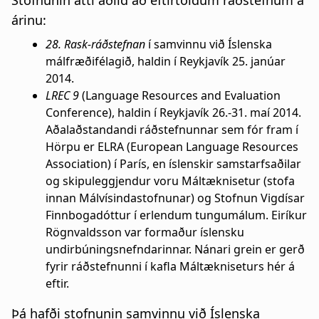
Stofnunin átti aðild að eftirtöldum ráðstefnum á
árinu:
28. Rask-ráðstefnan
í samvinnu við Íslenska
málfræðifélagið, haldin í Reykjavík 25. janúar
2014.
LREC 9
(Language Resources and Evaluation
Conference), haldin í Reykjavík 26.-31. maí 2014.
Aðalaðstandandi ráðstefnunnar sem fór fram í
Hörpu er ELRA (European Language Resources
Association) í París, en íslenskir samstarfsaðilar
og skipuleggjendur voru Máltæknisetur (stofa
innan Málvísindastofnunar) og Stofnun Vigdísar
Finnbogadóttur í erlendum tungumálum. Eiríkur
Rögnvaldsson var formaður íslensku
undirbúningsnefndarinnar. Nánari grein er gerð
fyrir ráðstefnunni í kafla Máltækniseturs hér á
eftir.
Þá hafði stofnunin samvinnu við Íslenska