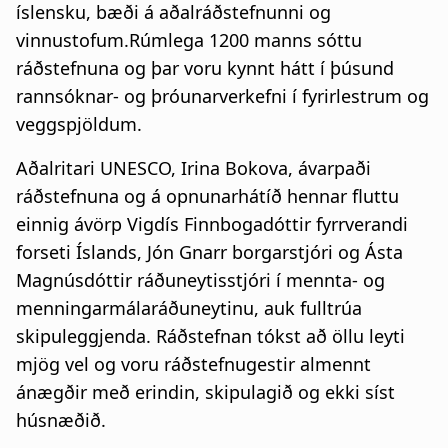
íslensku, bæði á aðalráðstefnunni og
vinnustofum.Rúmlega 1200 manns sóttu
ráðstefnuna og þar voru kynnt hátt í þúsund
rannsóknar- og þróunarverkefni í fyrirlestrum og
veggspjöldum.
Aðalritari UNESCO, Irina Bokova, ávarpaði
ráðstefnuna og á opnunarhátíð hennar fluttu
einnig ávörp Vigdís Finnbogadóttir fyrrverandi
forseti Íslands, Jón Gnarr borgarstjóri og Ásta
Magnúsdóttir ráðuneytisstjóri í mennta- og
menningarmálaráðuneytinu, auk fulltrúa
skipuleggjenda. Ráðstefnan tókst að öllu leyti
mjög vel og voru ráðstefnugestir almennt
ánægðir með erindin, skipulagið og ekki síst
húsnæðið.