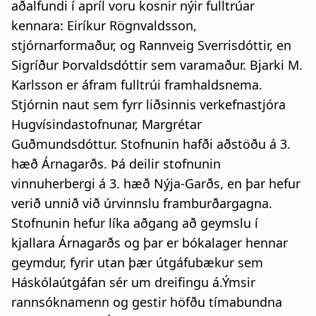
aðalfundi í apríl voru kosnir nýir fulltrúar
a
kennara: Eiríkur Rögnvaldsson,
t
stjórnarformaður, og Rannveig Sverrisdóttir, en
i
Sigríður Þorvaldsdóttir sem varamaður. Bjarki M.
Karlsson er áfram fulltrúi framhaldsnema.
o
Stjórnin naut sem fyrr liðsinnis verkefnastjóra
n
Hugvísindastofnunar, Margrétar
Guðmundsdóttur. Stofnunin hafði aðstöðu á 3.
hæð Árnagarðs. Þá deilir stofnunin
vinnuherbergi á 3. hæð Nýja-Garðs, en þar hefur
verið unnið við úrvinnslu framburðargagna.
Stofnunin hefur líka aðgang að geymslu í
kjallara Árnagarðs og þar er bókalager hennar
geymdur, fyrir utan þær útgáfubækur sem
Háskólaútgáfan sér um dreifingu á.Ýmsir
rannsóknamenn og gestir höfðu tímabundna