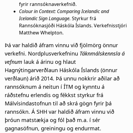
fyrir rannsóknaverkefnið.
Colour in Context: Comparing Icelandic and
Icelandic Sign Language.
Styrkur frá
Rannsóknasjóði Háskóla Íslands. Verkefnisstjóri
Matthew Whelpton.
Þá var haldið áfram vinnu við fjölmörg önnur
verkefni. Nordplusverkefninu
Táknmálskennsla á
vefnum
lauk á árinu og hlaut
Hagnýtingarverðlaun Háskóla Íslands (önnur
verðlaun) árið 2014. Þá unnu nokkrir aðilar að
rannsóknum á neitun í ÍTM og kynntu á
ráðstefnu erlendis og fékkst styrkur frá
Málvísindastofnun til að skrá gögn fyrir þá
rannsókn. Á SHH var haldið áfram vinnu við
þróun matstækja og fól það m.a. í sér
gagnasöfnun, greiningu og endurmat.