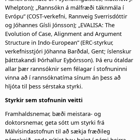
Whelpton); „Rannsókn á málfræði táknmála í
Evrópu“ (COST-verkefni, Rannveig Sverrisdóttir
og Jóhannes Gísli Jónsson); „EVALISA: The
Evolution of Case, Alignment and Argument
Structure in Indo-European“ (ERC-styrkur,
verkefnisstjóri Jóhanna Barðdal, Gent; íslenskur
þátttakandi Þórhallur Eyþórsson). Þá eru ótaldar
allar þær rannsóknir sem félagar í stofnuninni
vinna að í rannsóknatíma sínum án þess að
hljóta til þess sérstaka styrki.
Styrkir sem stofnunin veitti
Framhaldsnemar, bæði meistara- og
doktorsnemar, geta sótt um styrki frá
Málvísindastofnun til að sækja fræðileg