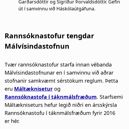
Garðarsdóttir og Sigríður Þorvaldsdóttir. Gefin
út í samvinnu við Háskólaútgáfuna.
Rannsóknastofur tengdar
Málvísindastofnun
Tvær rannsóknastofur starfa innan vébanda
Málvísindastofnunar en í samvinnu við aðrar
stofnanir samkvæmt sérstökum reglum. Þetta
eru
Máltæknisetur
og
Rannsóknastofa í táknmálsfræðum
. Starfsemi
Máltækniseturs hefur legið niðri en ársskýrsla
Rannsóknastofu í táknmálsfræðum fyrir 2016
er hér.