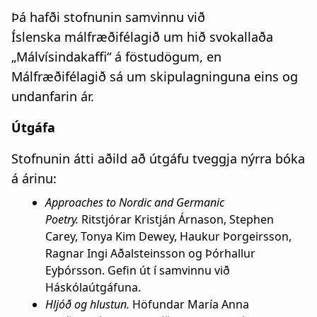
Þá hafði stofnunin samvinnu við
Íslenska málfræðifélagið um hið svokallaða
„Málvísindakaffi“ á föstudögum, en
Málfræðifélagið sá um skipulagninguna eins og
undanfarin ár.
Útgáfa
Stofnunin átti aðild að útgáfu tveggja nýrra bóka
á árinu:
Approaches to Nordic and Germanic
Poetry.
Ritstjórar Kristján Árnason, Stephen
Carey, Tonya Kim Dewey, Haukur Þorgeirsson,
Ragnar Ingi Aðalsteinsson og Þórhallur
Eyþórsson. Gefin út í samvinnu við
Háskólaútgáfuna.
Hljóð og hlustun.
Höfundar María Anna