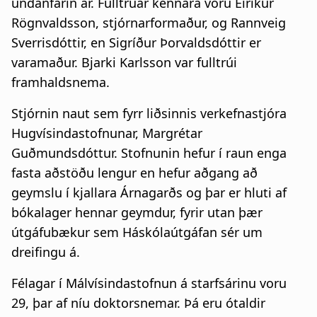
undanfarin ár. Fulltrúar kennara voru Eiríkur
a
Rögnvaldsson, stjórnarformaður, og Rannveig
t
Sverrisdóttir, en Sigríður Þorvaldsdóttir er
varamaður. Bjarki Karlsson var fulltrúi
i
framhaldsnema.
o
Stjórnin naut sem fyrr liðsinnis verkefnastjóra
n
Hugvísindastofnunar, Margrétar
Guðmundsdóttur. Stofnunin hefur í raun enga
fasta aðstöðu lengur en hefur aðgang að
geymslu í kjallara Árnagarðs og þar er hluti af
bókalager hennar geymdur, fyrir utan þær
útgáfubækur sem Háskólaútgáfan sér um
dreifingu á.
Félagar í Málvísindastofnun á starfsárinu voru
29, þar af níu doktorsnemar. Þá eru ótaldir