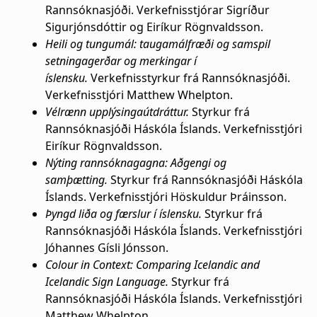
Rannsóknasjóði. Verkefnisstjórar Sigríður
Sigurjónsdóttir og Eiríkur Rögnvaldsson.
Heili og tungumál: taugamálfræði og samspil
setningagerðar og merkingar í
íslensku.
Verkefnisstyrkur frá Rannsóknasjóði.
Verkefnisstjóri Matthew Whelpton.
Vélrænn upplýsingaútdráttur.
Styrkur frá
Rannsóknasjóði Háskóla Íslands. Verkefnisstjóri
Eiríkur Rögnvaldsson.
Nýting rannsóknagagna: Aðgengi og
samþætting.
Styrkur frá Rannsóknasjóði Háskóla
Íslands. Verkefnisstjóri Höskuldur Þráinsson.
Þyngd liða og færslur í íslensku.
Styrkur frá
Rannsóknasjóði Háskóla Íslands. Verkefnisstjóri
Jóhannes Gísli Jónsson.
Colour in Context: Comparing Icelandic and
Icelandic Sign Language.
Styrkur frá
Rannsóknasjóði Háskóla Íslands. Verkefnisstjóri
Matthew Whelpton.