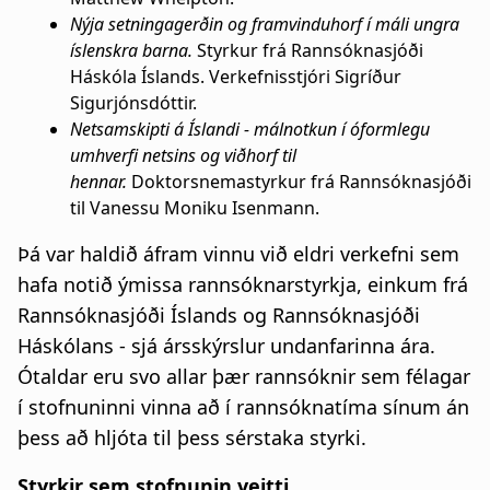
Nýja setningagerðin og framvinduhorf í máli ungra
íslenskra barna.
Styrkur frá Rannsóknasjóði
Háskóla Íslands. Verkefnisstjóri Sigríður
Sigurjónsdóttir.
Netsamskipti á Íslandi - málnotkun í óformlegu
umhverfi netsins og viðhorf til
hennar.
Doktorsnemastyrkur frá Rannsóknasjóði
til Vanessu Moniku Isenmann.
Þá var haldið áfram vinnu við eldri verkefni sem
hafa notið ýmissa rannsóknarstyrkja, einkum frá
Rannsóknasjóði Íslands og Rannsóknasjóði
Háskólans - sjá ársskýrslur undanfarinna ára.
Ótaldar eru svo allar þær rannsóknir sem félagar
í stofnuninni vinna að í rannsóknatíma sínum án
þess að hljóta til þess sérstaka styrki.
Styrkir sem stofnunin veitti