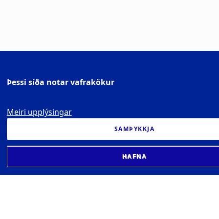
Þessi síða notar vafrakökur
Meiri upplýsingar
SAMÞYKKJA
HAFNA