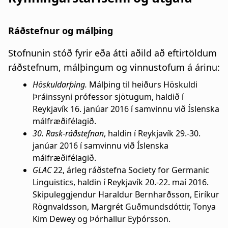
Ráðstefnur og málþing
Stofnunin stóð fyrir eða átti aðild að eftirtöldum
ráðstefnum, málþingum og vinnustofum á árinu:
Höskuldarþing.
Málþing til heiðurs Höskuldi
Þráinssyni prófessor sjötugum, haldið í
Reykjavík 16. janúar 2016 í samvinnu við Íslenska
málfræðifélagið.
30. Rask-ráðstefnan
, haldin í Reykjavík 29.-30.
janúar 2016 í samvinnu við Íslenska
málfræðifélagið.
GLAC
22, árleg ráðstefna Society for Germanic
Linguistics, haldin í Reykjavík 20.-22. maí 2016.
Skipuleggjendur Haraldur Bernharðsson, Eiríkur
Rögnvaldsson, Margrét Guðmundsdóttir, Tonya
Kim Dewey og Þórhallur Eyþórsson.