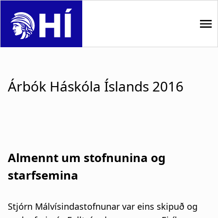
S
k
i
p
M
t
o
a
m
Árbók Háskóla Íslands 2016
i
a
i
n
n
n
c
o
a
n
Almennt um stofnunina og
t
v
starfsemina
e
i
n
t
g
Stjórn Málvísindastofnunar var eins skipuð og