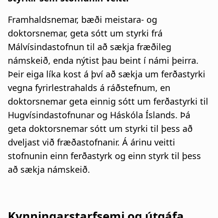
Framhaldsnemar, bæði meistara- og
doktorsnemar, geta sótt um styrki frá
Málvísindastofnun til að sækja fræðileg
námskeið, enda nýtist þau beint í námi þeirra.
Þeir eiga líka kost á því að sækja um ferðastyrki
vegna fyrirlestrahalds á ráðstefnum, en
doktorsnemar geta einnig sótt um ferðastyrki til
Hugvísindastofnunar og Háskóla Íslands. Þá
geta doktorsnemar sótt um styrki til þess að
dveljast við fræðastofnanir. Á árinu veitti
stofnunin einn ferðastyrk og einn styrk til þess
að sækja námskeið.
Kynningarstarfsemi og útgáfa