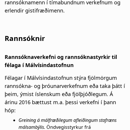
rannsóknamenn í tímabundnum verkefnum og
erlendir gistifræðimenn.
Rannsóknir
Rannsóknaverkefni og rannsóknastyrkir til
félaga í Málvísindastofnun
Félagar í Málvísindastofnun stýra fjölmörgum
rannsókna- og þróunarverkefnum eða taka þátt í
þeim, ýmist íslenskum eða fjölþjóðlegum. Á
árinu 2016 bættust m.a. þessi verkefni í þann
hóp:
Greining á málfræðilegum afleiðingum stafræns
málsambýlis.
Öndvegisstyrkur frá