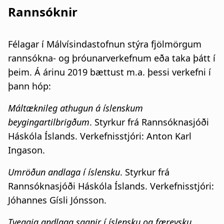
Rannsóknir
Félagar í Málvísindastofnun stýra fjölmörgum
rannsókna- og þróunarverkefnum eða taka þátt í
þeim. Á árinu 2019 bættust m.a. þessi verkefni í
þann hóp:
Máltæknileg athugun á íslenskum
beygingartilbrigðum
. Styrkur frá Rannsóknasjóði
Háskóla Íslands. Verkefnisstjóri: Anton Karl
Ingason.
Umröðun andlaga í íslensku
. Styrkur frá
Rannsóknasjóði Háskóla Íslands. Verkefnisstjóri:
Jóhannes Gísli Jónsson.
Tveggja andlaga sagnir í íslensku og færeysku
.