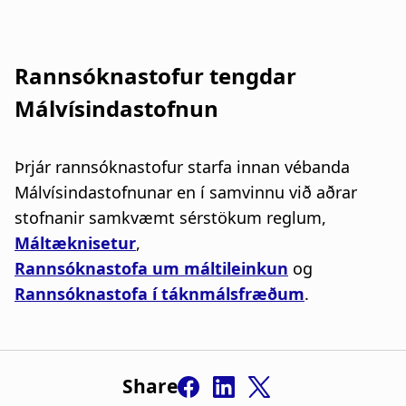
Rannsóknastofur tengdar
Málvísindastofnun
Þrjár rannsóknastofur starfa innan vébanda
Málvísindastofnunar en í samvinnu við aðrar
stofnanir samkvæmt sérstökum reglum,
Máltæknisetur
,
Rannsóknastofa um máltileinkun
og
Rannsóknastofa í táknmálsfræðum
.
Share