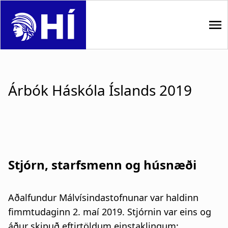
S
k
i
p
M
t
o
a
m
Árbók Háskóla Íslands 2019
i
a
i
n
n
n
c
o
a
n
Stjórn, starfsmenn og húsnæði
t
v
e
i
n
Aðalfundur Málvísindastofnunar var haldinn
t
fimmtudaginn 2. maí 2019. Stjórnin var eins og
g
áður skipuð eftirtöldum einstaklingum: