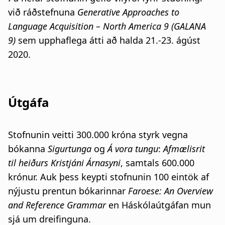
við ráðstefnuna
Generative Approaches to
Language Acquisition – North America 9 (GALANA
9)
sem upphaflega átti að halda 21.-23. ágúst
2020.
Útgáfa
Stofnunin veitti 300.000 króna styrk vegna
bókanna
Sigurtunga
og
Á vora tungu
:
Afmælisrit
til
heiðurs Kristjáni Árnasyni
, samtals 600.000
krónur. Auk þess keypti stofnunin 100 eintök af
nýjustu prentun bókarinnar
Faroese: An Overview
and Reference Grammar
en Háskólaútgáfan mun
sjá um dreifinguna.