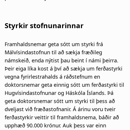
Styrkir stofnunarinnar
Framhaldsnemar geta sótt um styrki frá
Málvísindastofnun til að sækja fræðileg
námskeið, enda nýtist þau beint í námi þeirra.
Þeir eiga líka kost á því að sækja um ferðastyrki
vegna fyrirlestrahalds á ráðstefnum en
doktorsnemar geta einnig sótt um ferðastyrki til
Hugvísindastofnunar og Háskóla Íslands. Þá
geta doktorsnemar sótt um styrki til þess að
dveljast við fræðastofnanir. Á árinu voru tveir
ferðastyrkir veittir til framhaldsnema, báðir að
upphæð 90.000 krónur. Auk þess var einn