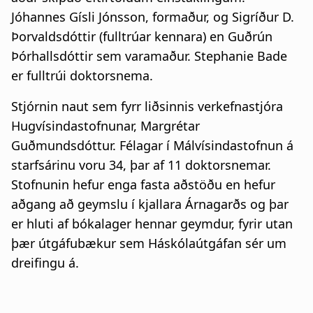
a
Jóhannes Gísli Jónsson, formaður, og Sigríður D.
t
Þorvaldsdóttir (fulltrúar kennara) en Guðrún
Þórhallsdóttir sem varamaður. Stephanie Bade
i
er fulltrúi doktorsnema.
o
Stjórnin naut sem fyrr liðsinnis verkefnastjóra
n
Hugvísindastofnunar, Margrétar
Guðmundsdóttur. Félagar í Málvísindastofnun á
starfsárinu voru 34, þar af 11 doktorsnemar.
Stofnunin hefur enga fasta aðstöðu en hefur
aðgang að geymslu í kjallara Árnagarðs og þar
er hluti af bókalager hennar geymdur, fyrir utan
þær útgáfubækur sem Háskólaútgáfan sér um
dreifingu á.