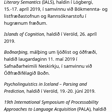
Literary Semantics
(IALS), haldin í Lögbergi,
15.-17. apríl 2019, í samvinnu við Bókmennta- og
listfræðastofnun og Rannsóknarstofu í
hugrænum fræðum.
Islands of Cognition
, haldið í Veröld, 26. apríl
2019.
Boðnarþing
, málþing um ljóðlist og óðfræði,
haldið laugardaginn 11. maí 2019 í
Safnaðarheimili Neskirkju, í samvinnu við
Óðfræðifélagið Boðn.
Psycholinguistics in Iceland – Parsing and
Prediction
, haldið í Veröld, 19.-20. júní 2019.
19th International Symposium of Processability
Approaches to Language Acquisition
(PALA), haldið