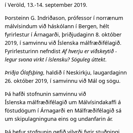
í Veröld, 13.-14. september 2019.
Þorsteinn G. Indriðason, prófessor í norrænum
málvísindum við háskólann í Bergen, hélt
fyrirlestur í Árnagarði, þriðjudaginn 8. október
2019, í samvinnu við Íslenska málfræðifélagið.
Fyrirlesturinn nefndist
Af hverju er viðskeytið
-
legur
svona virkt í íslensku? Söguleg úttekt
.
Þriðja Ólafsþing
, haldið í Neskirkju, laugardaginn
26. október 2019, í samvinnu við Mál og sögu.
Þá hafði stofnunin samvinnu við
Íslenska málfræðifélagið um Málvísindakaffi á
föstudögum í Árnagarði en Málfræðifélagið sá
um skipulagninguna eins og undanfarin ár.
Þá hefur stofnunin gefið vilyrði fyrir stuðningi