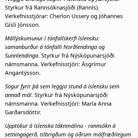
Styrkur frá Rannsóknasjóði (Rannís).
Verkefnisstjórar: Cherlon Ussery og Jóhannes
Gísli Jónsson.
Mállýskumunur í tónfallskerfi íslensku:
samanburður á tónfalli Norðlendinga og
Sunnlendinga
. Styrkur frá Nýsköpunarsjóði
námsmanna. Verkefnisstjóri: Ásgrímur
Angantýsson.
Sögur fyrir þá sem leggja stund á íslensku sem
annað mál
. Styrkur frá Nýsköpunarsjóði
námsmanna. Verkefnisstjóri: María Anna
Garðarsdóttir.
Upptökur á íslenska táknmálinu - rannsókn á
setningagerð, tilbrigðum og öðrum málfræðilegum