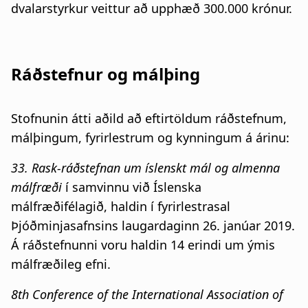
dvalarstyrkur veittur að upphæð 300.000 krónur.
Ráðstefnur og málþing
Stofnunin átti aðild að eftirtöldum ráðstefnum,
málþingum, fyrirlestrum og kynningum á árinu:
33. Rask-ráðstefnan um íslenskt mál og almenna
málfræði
í samvinnu við Íslenska
málfræðifélagið, haldin í fyrirlestrasal
Þjóðminjasafnsins laugardaginn 26. janúar 2019.
Á ráðstefnunni voru haldin 14 erindi um ýmis
málfræðileg efni.
8th Conference of the International Association of