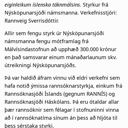
eiginleikum íslenska táknmálsins
. Styrkur frá
Nýsköpunarsjóði námsmanna. Verkefnisstjóri:
Rannveig Sverrisdóttir.
Allir sem fengu styrk úr Nýsköpunarsjóði
námsmanna fengu mótframlag frá
Málvísindastofnun að upphæð 300.000 krónur
en það samsvarar einum mánaðarlaunum skv.
útreikningi Nýsköpunarsjóðs.
Þá var haldið áfram vinnu við eldri verkefni sem
hafa notið ýmissa rannsóknarstyrkja, einkum frá
Rannsóknasjóði Íslands (gegnum RANNÍS) og
Rannsóknasjóði Háskólans. Þá eru ótaldar allar
þær rannsóknir sem félagar í stofnuninni vinna
að í rannsóknatíma sínum án þess að hljóta til
þess sérstaka styrki.