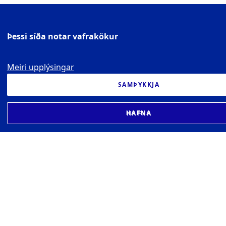
Þessi síða notar vafrakökur
Meiri upplýsingar
SAMÞYKKJA
HAFNA